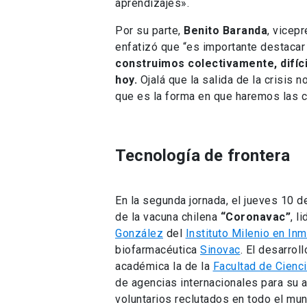
aprendizajes».
Por su parte,
Benito Baranda
, vicep
enfatizó que “es importante destacar e
construimos colectivamente, difíc
hoy.
Ojalá que la salida de la crisis n
que es la forma en que haremos las c
Tecnología de frontera
En la segunda jornada, el jueves 10 d
de la vacuna chilena
“Coronavac”
, l
González
del
Instituto Milenio en In
biofarmacéutica
Sinovac
. El desarrol
académica la de la
Facultad de Cienc
de agencias internacionales para su a
voluntarios reclutados en todo el mu