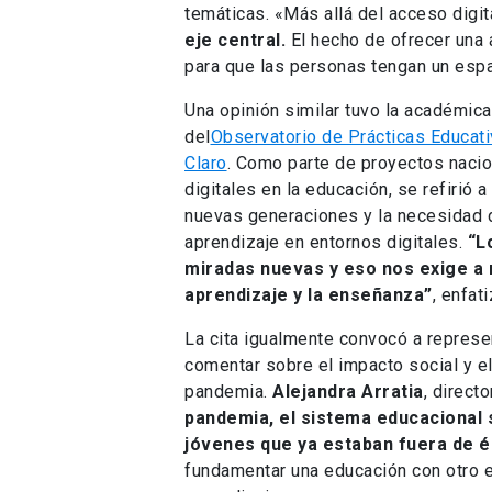
temáticas. «Más allá del acceso digit
eje central.
El hecho de ofrecer una
para que las personas tengan un espa
Una opinión similar tuvo la académica
del
Observatorio de Prácticas Educat
Claro
. Como parte de proyectos nacio
digitales en la educación, se refirió a 
nuevas generaciones y la necesidad 
aprendizaje en entornos digitales.
“L
miradas nuevas y eso nos exige a 
aprendizaje y la enseñanza”
, enfat
La cita igualmente convocó a repres
comentar sobre el impacto social y e
pandemia.
Alejandra Arratia
, direct
pandemia, el sistema educacional s
jóvenes que ya estaban fuera de és
fundamentar una educación con otro e