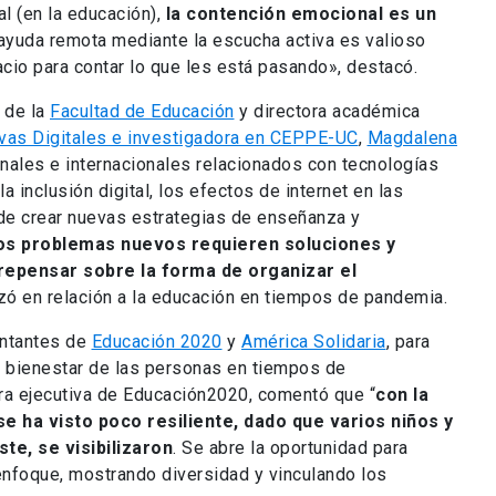
al (en la educación),
la contención emocional es un
 ayuda remota mediante la escucha activa es valioso
cio para contar lo que les está pasando», destacó.
 de la
Facultad de Educación
y directora académica
ivas Digitales e investigadora en CEPPE-UC
,
Magdalena
nales e internacionales relacionados con tecnologías
la inclusión digital, los efectos de internet en las
de crear nuevas estrategias de enseñanza y
os problemas nuevos requieren soluciones y
repensar sobre la forma de organizar el
izó en relación a la educación en tiempos de pandemia.
entantes de
Educación 2020
y
América Solidaria
, para
l bienestar de las personas en tiempos de
ora ejecutiva de Educación2020, comentó que “
con la
e ha visto poco resiliente, dado que varios niños y
te, se visibilizaron
. Se abre la oportunidad para
nfoque, mostrando diversidad y vinculando los