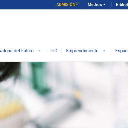
ADMISIÓN
Medios
arrow_drop_down
Biblio
ustrias del Futuro
I+D
Emprendimiento
Espac