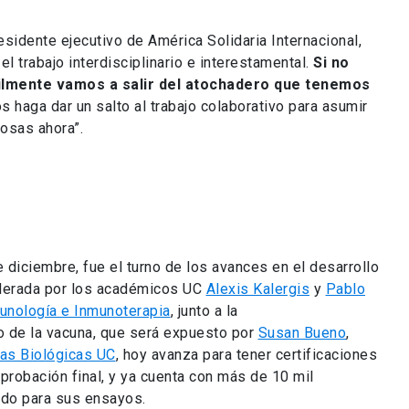
residente ejecutivo de América Solidaria Internacional,
l trabajo interdisciplinario e interestamental.
Si no
ilmente vamos a salir del atochadero que tenemos
os haga dar un salto al trabajo colaborativo para asumir
osas ahora”.
e diciembre, fue el turno de los avances en el desarrollo
iderada por los académicos UC
Alexis Kalergis
y
Pablo
munología e Inmunoterapia
, junto a la
lo de la vacuna, que será expuesto por
Susan Bueno
,
ias Biológicas UC
, hoy avanza para tener certificaciones
probación final, y ya cuenta con más de 10 mil
ndo para sus ensayos.