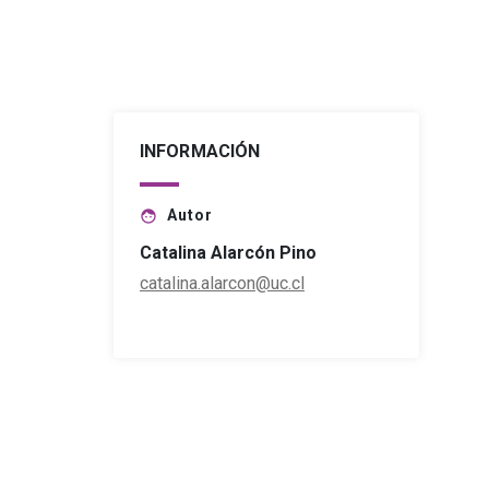
INFORMACIÓN
Autor
face
Catalina Alarcón Pino
catalina.alarcon@uc.cl