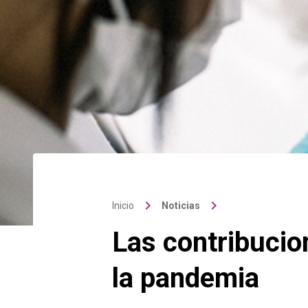
keyboard_arrow_right
keyboard_arrow_right
Inicio
Noticias
Las contribucio
la pandemia