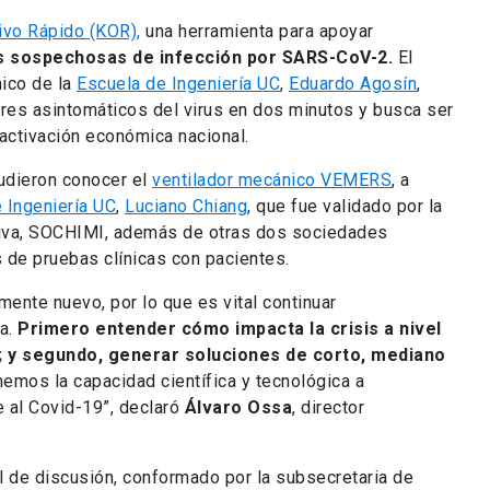
tivo Rápido (KOR),
una herramienta para apoyar
s sospechosas de infección por SARS-CoV-2.
El
ico de la
Escuela de Ingeniería UC
,
Eduardo Agosín
,
ores asintomáticos del virus en dos minutos y busca ser
eactivación económica nacional.
pudieron conocer el
ventilador mecánico VEMERS
, a
 Ingeniería UC
,
Luciano Chiang
, que fue validado por la
siva, SOCHIMI, además de otras dos sociedades
és de pruebas clínicas con pacientes.
ente nuevo, por lo que es vital continuar
ra.
Primero entender cómo impacta la crisis a nivel
o; y segundo, generar soluciones de corto, mediano
emos la capacidad científica y tecnológica a
e al Covid-19”, declaró
Álvaro Ossa
, director
l de discusión, conformado por la subsecretaria de