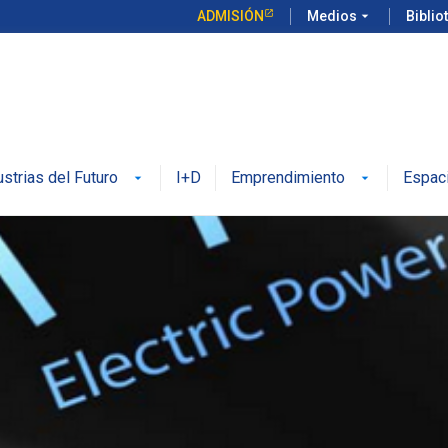
ADMISIÓN
Medios
arrow_drop_down
Biblio
ustrias del Futuro
I+D
Emprendimiento
Espac