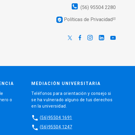
(56) 95504 2280
Políticas de Privacidad
verified_user
ENCIA
MEDIACIÓN UNIVERSITARIA
de
Teléfonos para orientación y consejo si
énero o
se ha vulnerado alguno de tus derechos
en la universidad.
phone
(56)95504 1691
phone
(56)95504 1247