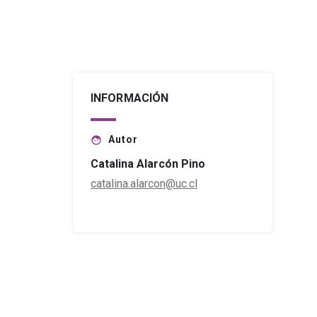
INFORMACIÓN
Autor
face
Catalina Alarcón Pino
catalina.alarcon@uc.cl