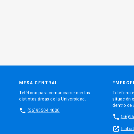
MESA CENTRAL
EMERGE
Teléfono para comunicarse con las
Teléfono e
distintas áreas de la Universidad.
situación 
dentro de
phone
(56)95504 4000
phone
(56)9
launch
Ir al 