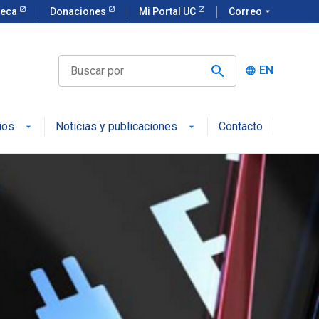
teca
Donaciones
Mi Portal UC
Correo
arrow_drop_down
EN
language
ios
Noticias y publicaciones
Contacto