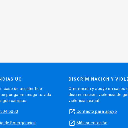
NCIAS UC
DISCRIMINACIÓN Y VIOL
n caso de accidente o
Orientación y apoyo en casos 
que ponga en riesgo tu vida
discriminación, violencia de g
 algún campus.
violencia sexual.
launch
5504 5000
Contacto para apoyo
launch
sitio de Emergencias
Más orientación