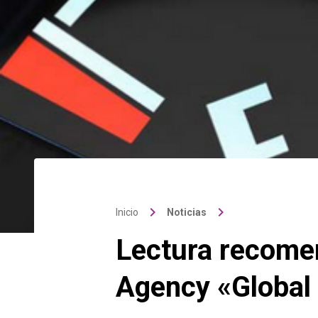
keyboard_arrow_right
keyboard_arrow_right
Inicio
Noticias
Lectura recomen
Agency «Global