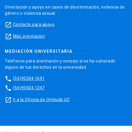
Orientación y apoyo en casos de discriminación, violencia de
género o violencia sexual.
launch
Contacto para apoyo
launch
Más orientación
MEDIACIÓN UNIVERSITARIA
Teléfonos para orientación y consejo si se ha vulnerado
alguno de tus derechos en la universidad.
phone
(56)95504 1691
phone
(56)95504 1247
launch
Ir a la Oficina de Ombuds UC