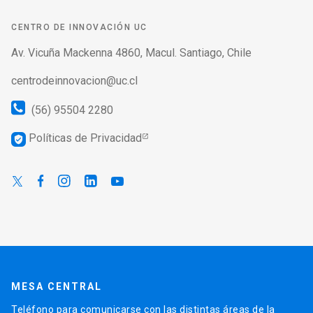
CENTRO DE INNOVACIÓN UC
Av. Vicuña Mackenna 4860, Macul. Santiago, Chile
centrodeinnovacion@uc.cl
(56) 95504 2280
Políticas de Privacidad
verified_user
MESA CENTRAL
Teléfono para comunicarse con las distintas áreas de la