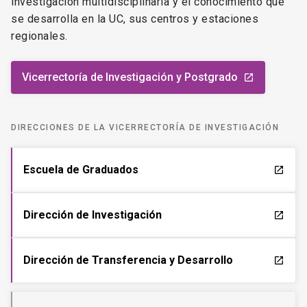
investigación multidisciplinaria y el conocimiento que
se desarrolla en la UC, sus centros y estaciones
regionales.
Vicerrectoría de Investigación y Postgrado
launch
DIRECCIONES DE LA VICERRECTORÍA DE INVESTIGACIÓN
Escuela de Graduados
launch
Dirección de Investigación
launch
Dirección de Transferencia y Desarrollo
launch