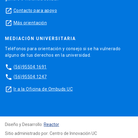
launch
Contacto para apoyo
launch
Más orientación
MEDIACIÓN UNIVERSITARIA
Teléfonos para orientación y consejo si se ha vulnerado
alguno de tus derechos en la universidad.
phone
(56)95504 1691
phone
(56)95504 1247
launch
Ir a la Oficina de Ombuds UC
Diseño y Desarrollo:
Reactor
Sitio administrado por: Centro de Innovación UC