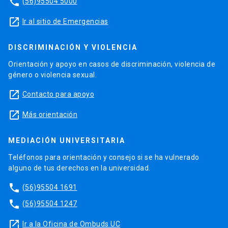
phone
(56)95504 5000
launch
Ir al sitio de Emergencias
DISCRIMINACIÓN Y VIOLENCIA
Orientación y apoyo en casos de discriminación, violencia de
género o violencia sexual.
launch
Contacto para apoyo
launch
Más orientación
MEDIACIÓN UNIVERSITARIA
Teléfonos para orientación y consejo si se ha vulnerado
alguno de tus derechos en la universidad.
phone
(56)95504 1691
phone
(56)95504 1247
launch
Ir a la Oficina de Ombuds UC