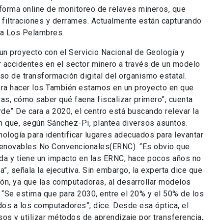
aforma online de monitoreo de relaves mineros, que
r filtraciones y derrames. Actualmente están capturando
ra Los Pelambres.
n proyecto con el Servicio Nacional de Geología y
 accidentes en el sector minero a través de un modelo
so de transformación digital del organismo estatal.
ra hacer los También estamos en un proyecto en que
as, cómo saber qué faena fiscalizar primero”, cuenta
erde” De cara a 2020, el centro está buscando relevar la
ión que, según Sánchez-Pi, plantea diversos asuntos.
ología para identificar lugares adecuados para levantar
Renovables No Convencionales(ERNC). “Es obvio que
a y tiene un impacto en las ERNC, hace pocos años no
, señala la ejecutiva. Sin embargo, la experta dice que
ión, ya que las computadoras, al desarrollar modelos
a. “Se estima que para 2030, entre el 20% y el 50% de los
os a los computadores”, dice. Desde esa óptica, el
os y utilizar métodos de aprendizaje por transferencia,