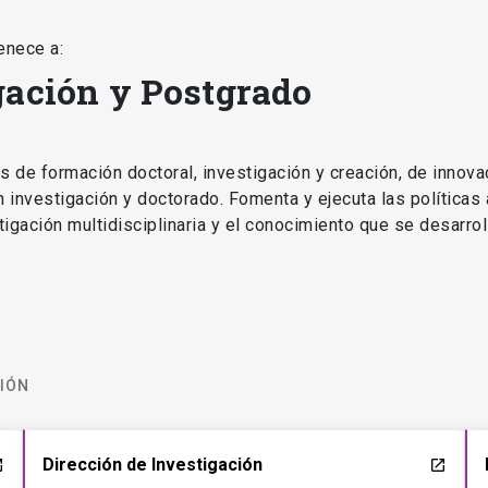
enece a:
gación y Postgrado
as de formación doctoral, investigación y creación, de innova
en investigación y doctorado. Fomenta y ejecuta las políticas
estigación multidisciplinaria y el conocimiento que se desarro
CIÓN
Dirección de Investigación
ch
launch