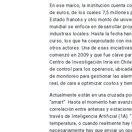
En ese marco, la institución cuenta c
de euros, de los cuales 7,5 millones 
Estado francés y otro monto de univers
mundial se enfoca en desarrollar pro
industrias locales. Hasta la fecha ha
curso, los que ha coejecutado con ins
otros actores. Una de esas iniciativ
comenzó en 2009 y que fue clave para 
Centro de Investigación Inria en Chil
de control para los operarios, ubicad
de monitoreo para gestionar las alar
real, de cara a optimizar costos y ti
Actualmente están en una cruzada por
“smart”. Hasta el momento han avanza
correlación entre antenas y estacione
través de Inteligencia Artificial (1A
temperatura, o cuando realmente hay 
necesariamente hay que enviar un ope