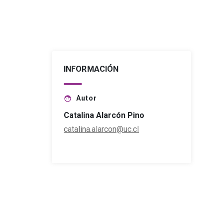
INFORMACIÓN
Autor
face
Catalina Alarcón Pino
catalina.alarcon@uc.cl