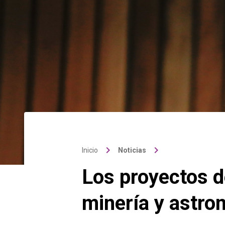
keyboard_arrow_right
keyboard_arrow_right
Inicio
Noticias
Los proyectos de
minería y astro