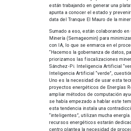
están trabajando en generar una plat
apunta a conocer el estado y preveni
data del Tranque El Mauro de la mine
Sumado a eso, están colaborando en u
Minería (Sernageomin) para minimizar
con IA, lo que se enmarca en el proce
“Hacemos la gobernanza de datos, pa
priorizamos las fiscalizaciones miner
Sánchez-Pi. Inteligencia Artificial “v
Inteligencia Artificial “verde”, cuest
Uno es la necesidad de usar esta tecn
proyectos energéticos de Energías 
ampliar métodos de computación ayud
se había empezado a hablar este tema”
esta tendencia instala una contradicc
“inteligentes”, utilizan mucha energí
recursos energéticos estarán dedicad
centro plantea la necesidad de proces