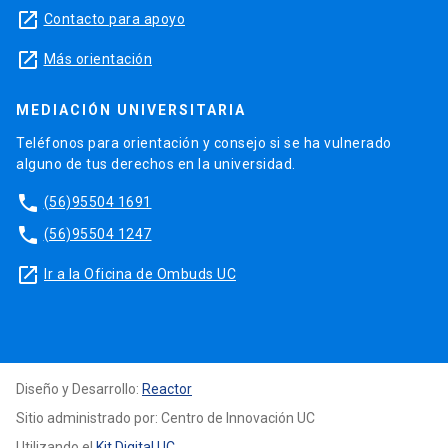
launch
Contacto para apoyo
launch
Más orientación
MEDIACIÓN UNIVERSITARIA
Teléfonos para orientación y consejo si se ha vulnerado
alguno de tus derechos en la universidad.
phone
(56)95504 1691
phone
(56)95504 1247
launch
Ir a la Oficina de Ombuds UC
Diseño y Desarrollo:
Reactor
Sitio administrado por: Centro de Innovación UC
Utilizando el
Kit Digital UC