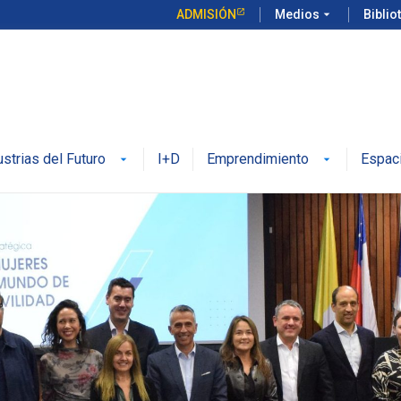
ADMISIÓN
Medios
arrow_drop_down
Biblio
ustrias del Futuro
I+D
Emprendimiento
Espac