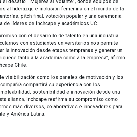
rá el desafío “Mujeres al Volante”, donde equipos de
os al liderazgo e inclusión femenina en el mundo de la
torías, pitch final, votación popular y una ceremonia
iva de líderes de Inchcape y académicos UC.
romiso con el desarrollo de talento en una industria
ularnos con estudiantes universitarios nos permite
ciar la innovación desde etapas tempranas y generar un
iquece tanto a la academia como a la empresa”, afirmó
chcape Chile.
de visibilización como los paneles de motivación y los
 compañía compartirá su experiencia con los
mpleabilidad, sostenibilidad e innovación desde una
esta alianza, Inchcape reafirma su compromiso como
ornos más diversos, colaborativos e innovadores para
ile y América Latina.