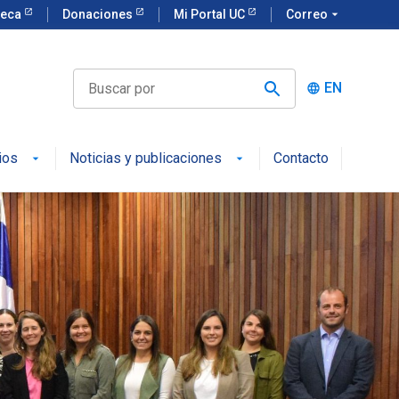
teca
Donaciones
Mi Portal UC
Correo
arrow_drop_down
EN
language
ios
Noticias y publicaciones
Contacto