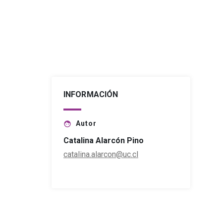
INFORMACIÓN
Autor
face
Catalina Alarcón Pino
catalina.alarcon@uc.cl