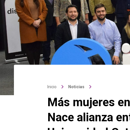
keyboard_arrow_right
keyboard_arrow_right
Inicio
Noticias
Más mujeres en 
Nace alianza ent