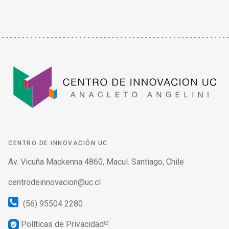
CENTRO DE INNOVACIÓN UC
Av. Vicuña Mackenna 4860, Macul. Santiago, Chile
centrodeinnovacion@uc.cl
(56) 95504 2280
Políticas de Privacidad
verified_user