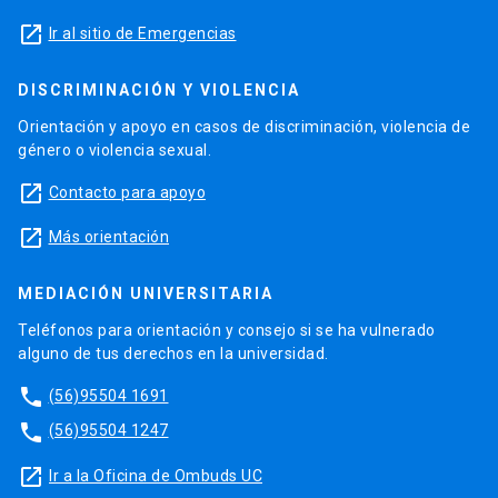
launch
Ir al sitio de Emergencias
DISCRIMINACIÓN Y VIOLENCIA
Orientación y apoyo en casos de discriminación, violencia de
género o violencia sexual.
launch
Contacto para apoyo
launch
Más orientación
MEDIACIÓN UNIVERSITARIA
Teléfonos para orientación y consejo si se ha vulnerado
alguno de tus derechos en la universidad.
phone
(56)95504 1691
phone
(56)95504 1247
launch
Ir a la Oficina de Ombuds UC