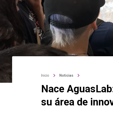
keyboard_arrow_right
keyboard_arrow_right
Inicio
Noticias
Nace AguasLab:
su área de inno