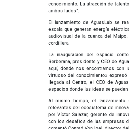
La inauguración del espacio cont
Berberana, presidente y CEO de Agua
aquí, donde nos encontramos con i
virtuoso del conocimiento» expresó 
llegada al Centro, el CEO de Aguas
espacios donde las ideas se pueden l
Al mismo tiempo, el lanzamiento 
relevantes del ecosistema de innova
por Víctor Salazar, gerente de inno
con los desafíos de las empresas de
comentó Conrad Von Igel, director del
También en el panel, se destacó la f
ecosistema de emprendimiento. La di
que “nuestro desafío es identificar l
podemos ser agentes de cambio”. A s
los avances al vincularse con el mun
las puertas a los emprendedores par