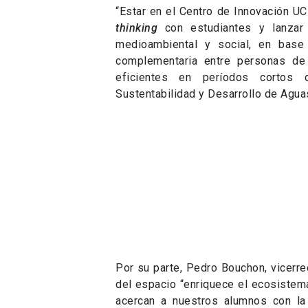
“Estar en el Centro de Innovación U
thinking
con estudiantes y lanzar 
medioambiental y social, en base
complementaria entre personas de d
eficientes en períodos cortos 
Sustentabilidad y Desarrollo de Agua
Por su parte, Pedro Bouchon, vicerre
del espacio “enriquece el ecosistema 
acercan a nuestros alumnos con la i
conocimiento. La atracción de talent
ambos lados”.
El lanzamiento de AguasLab se rea
escala que generan energía eléctric
audiovisual de la cuenca del Maipo,
cordillera.