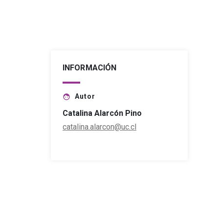
INFORMACIÓN
Autor
face
Catalina Alarcón Pino
catalina.alarcon@uc.cl