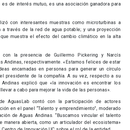
ó con la presencia de Guillermo Pickering y Narcís
s Andinas, respectivamente. «Estamos felices de estar
deas encarnadas en personas para generar un círculo
el presidente de la compañía. A su vez, respecto a su
 Andinas explicó que «la innovación es encontrar los
levar a cabo para mejorar la vida de las personas».
de AguasLab contó con la participación de actores
ción en el panel “Talento y emprendimiento”, moderado
vación de Aguas Andinas. “Buscamos vincular el talento
 manera abierta, como un articulador del ecosistema»
 Centro de Innovación UC sobre el rol de la entidad.
unción que cumplen las instituciones para contribuir al
rectora de Fundación Ashoka, Valentina Valech, apuntó
a innovación social y mostrarle a los jóvenes que todos
u vez, Rocío Fonseca, directora StartUp Chile, valoró
do privado, porque hoy “las empresas le están abriendo
a generar soluciones».