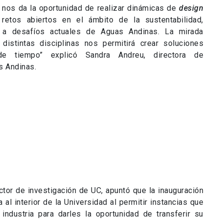
C nos da la oportunidad de realizar dinámicas de
design
retos abiertos en el ámbito de la sustentabilidad,
 a desafíos actuales de Aguas Andinas. La mirada
istintas disciplinas nos permitirá crear soluciones
de tiempo” explicó Sandra Andreu, directora de
s Andinas.
ctor de investigación de UC, apuntó que la inauguración
al interior de la Universidad al permitir instancias que
ndustria para darles la oportunidad de transferir su
o es de interés mutuo, es una asociación ganadora para
lizó con interesantes muestras como microturbinas a
a a través de la red de agua potable; y una proyección
 que muestra el efecto del cambio climático en la alta