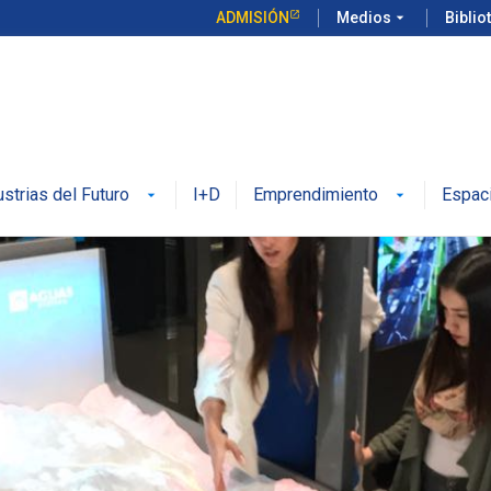
ADMISIÓN
Medios
arrow_drop_down
Biblio
ustrias del Futuro
I+D
Emprendimiento
Espac