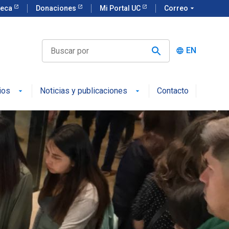
teca
Donaciones
Mi Portal UC
Correo
arrow_drop_down
EN
language
ios
Noticias y publicaciones
Contacto