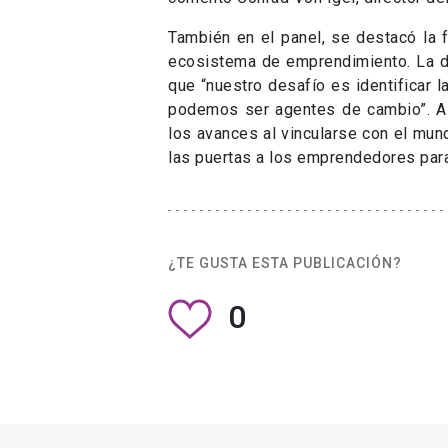
¿TE GUSTA ESTA PUBLICACIÓN?
0
Centro de Innovación UC Anacleto Angelini
pert
Vicerrectoría de Investi
Unidad encargada de elaborar y ejecutar las polític