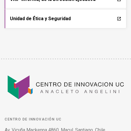
Unidad de Ética y Seguridad
launch
CENTRO DE INNOVACIÓN UC
Av. Vicuña Mackenna 4860, Macul. Santiago, Chile