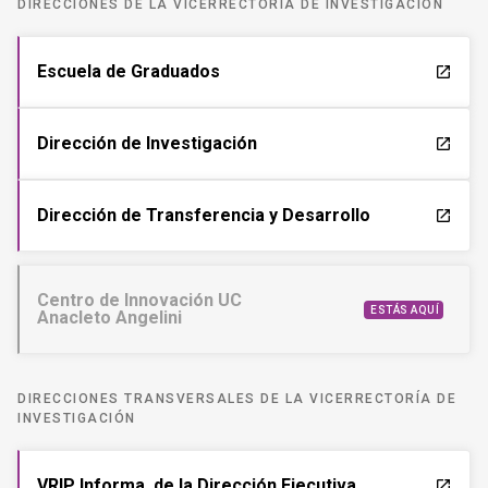
DIRECCIONES DE LA VICERRECTORÍA DE INVESTIGACIÓN
Escuela de Graduados
launch
Dirección de Investigación
launch
Dirección de Transferencia y Desarrollo
launch
Centro de Innovación UC
ESTÁS AQUÍ
Anacleto Angelini
DIRECCIONES TRANSVERSALES DE LA VICERRECTORÍA DE
INVESTIGACIÓN
VRIP Informa, de la Dirección Ejecutiva
launch