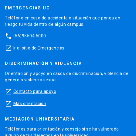
EMERGENCIAS UC
Teléfono en caso de accidente o situación que ponga en
riesgo tu vida dentro de algún campus.
phone
(56)95504 5000
launch
Ir al sitio de Emergencias
DISCRIMINACIÓN Y VIOLENCIA
Orientación y apoyo en casos de discriminación, violencia de
género o violencia sexual.
launch
Contacto para apoyo
launch
Más orientación
MEDIACIÓN UNIVERSITARIA
Teléfonos para orientación y consejo si se ha vulnerado
alguno de tus derechos en la universidad.