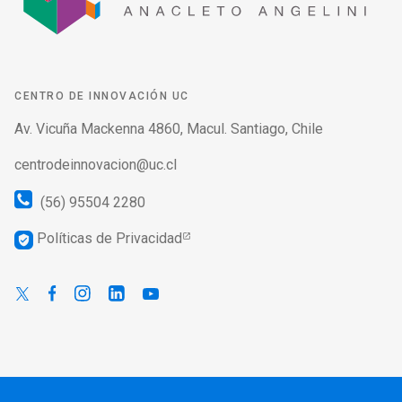
CENTRO DE INNOVACIÓN UC
Av. Vicuña Mackenna 4860, Macul. Santiago, Chile
centrodeinnovacion@uc.cl
(56) 95504 2280
Políticas de Privacidad
verified_user