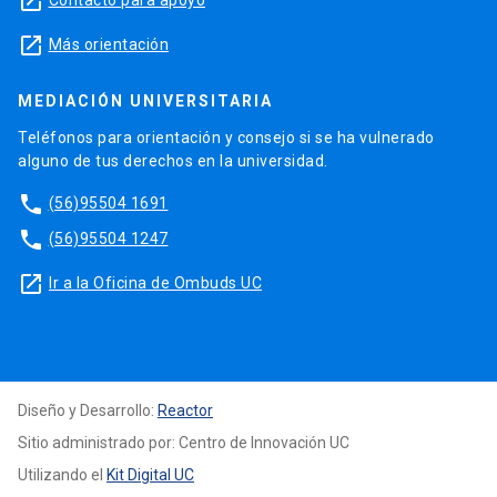
launch
Contacto para apoyo
launch
Más orientación
MEDIACIÓN UNIVERSITARIA
Teléfonos para orientación y consejo si se ha vulnerado
alguno de tus derechos en la universidad.
phone
(56)95504 1691
phone
(56)95504 1247
launch
Ir a la Oficina de Ombuds UC
Diseño y Desarrollo:
Reactor
Sitio administrado por: Centro de Innovación UC
Utilizando el
Kit Digital UC