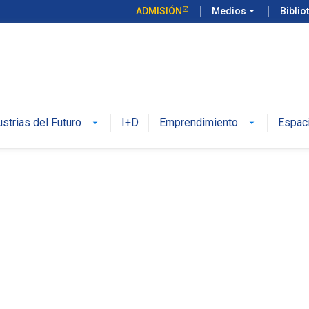
ADMISIÓN
Medios
arrow_drop_down
Biblio
ustrias del Futuro
I+D
Emprendimiento
Espac