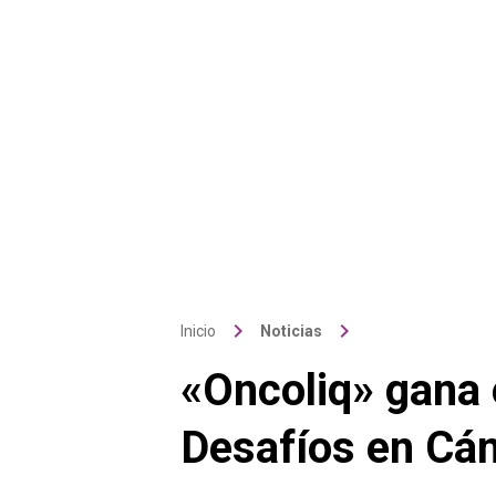
keyboard_arrow_right
keyboard_arrow_right
Inicio
Noticias
«Oncoliq» gana 
Desafíos en Cá