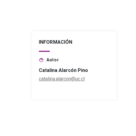
INFORMACIÓN
Autor
face
Catalina Alarcón Pino
catalina.alarcon@uc.cl