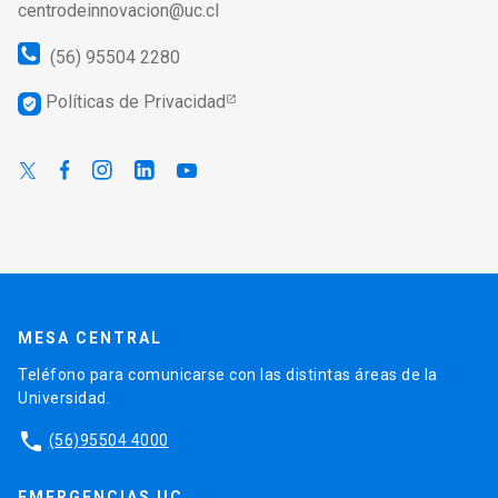
centrodeinnovacion@uc.cl
(56) 95504 2280
Políticas de Privacidad
verified_user
MESA CENTRAL
Teléfono para comunicarse con las distintas áreas de la
Universidad.
phone
(56)95504 4000
EMERGENCIAS UC