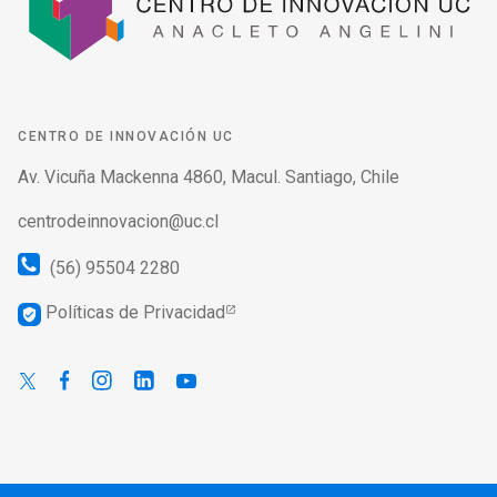
CENTRO DE INNOVACIÓN UC
Av. Vicuña Mackenna 4860, Macul. Santiago, Chile
centrodeinnovacion@uc.cl
(56) 95504 2280
Políticas de Privacidad
verified_user