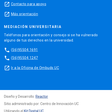
launch
Contacto para apoyo
launch
Más orientación
MEDIACIÓN UNIVERSITARIA
Teléfonos para orientación y consejo si se ha vulnerado
alguno de tus derechos en la universidad.
phone
(56)95504 1691
phone
(56)95504 1247
launch
Ir a la Oficina de Ombuds UC
Diseño y Desarrollo:
Reactor
Sitio administrado por: Centro de Innovación UC
Utilizando el
Kit Digital UC