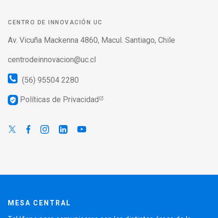
CENTRO DE INNOVACIÓN UC
Av. Vicuña Mackenna 4860, Macul. Santiago, Chile
centrodeinnovacion@uc.cl
(56) 95504 2280
Políticas de Privacidad
verified_user
MESA CENTRAL