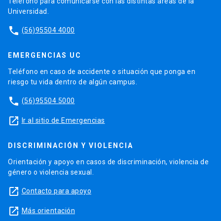
Teléfono para comunicarse con las distintas áreas de la
Universidad.
phone
(56)95504 4000
EMERGENCIAS UC
Teléfono en caso de accidente o situación que ponga en
riesgo tu vida dentro de algún campus.
phone
(56)95504 5000
launch
Ir al sitio de Emergencias
DISCRIMINACIÓN Y VIOLENCIA
Orientación y apoyo en casos de discriminación, violencia de
género o violencia sexual.
launch
Contacto para apoyo
launch
Más orientación