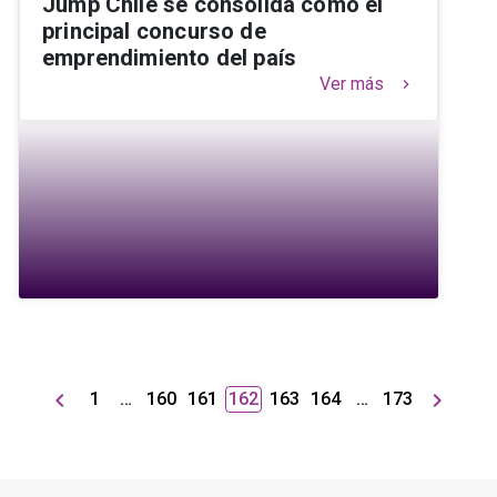
Jump Chile se consolida como el
principal concurso de
emprendimiento del país
Ver más
keyboard_arrow_right
keyboard_arrow_left
keyboard_arrow_right
1
…
160
161
162
163
164
…
173