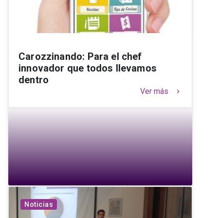
Carozzinando: Para el chef
innovador que todos llevamos
dentro
Ver más
keyboard_arrow_right
Noticias