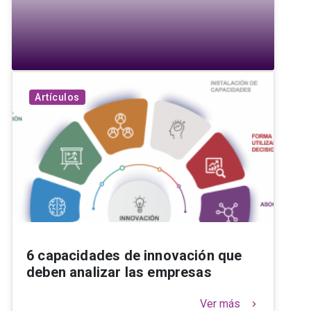
Artículos
6 capacidades de innovación que
deben analizar las empresas
Ver más
keyboard_arrow_right