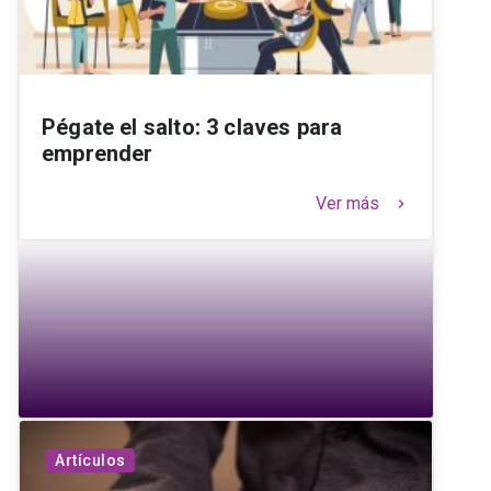
Pégate el salto: 3 claves para
emprender
Ver más
keyboard_arrow_right
Artículos