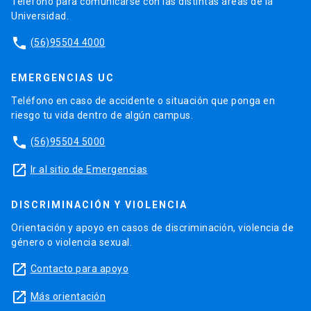
Teléfono para comunicarse con las distintas áreas de la
Universidad.
phone
(56)95504 4000
EMERGENCIAS UC
Teléfono en caso de accidente o situación que ponga en
riesgo tu vida dentro de algún campus.
phone
(56)95504 5000
launch
Ir al sitio de Emergencias
DISCRIMINACIÓN Y VIOLENCIA
Orientación y apoyo en casos de discriminación, violencia de
género o violencia sexual.
launch
Contacto para apoyo
launch
Más orientación