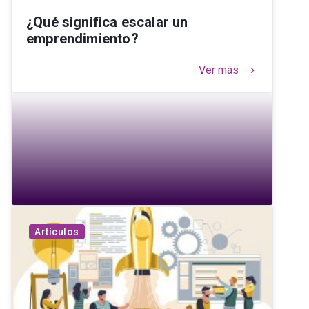
¿Qué significa escalar un
emprendimiento?
Ver más
keyboard_arrow_right
Artículos