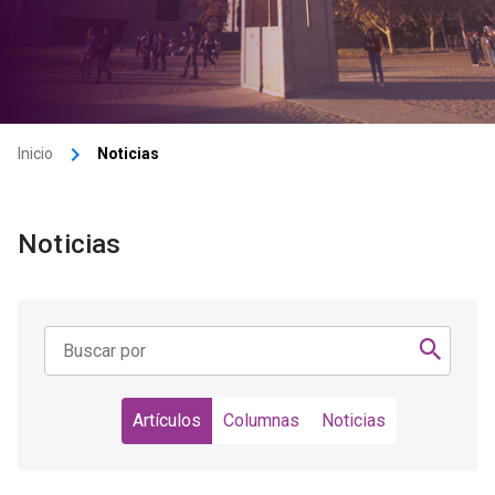
keyboard_arrow_right
Inicio
Noticias
Noticias
Artículos
Columnas
Noticias