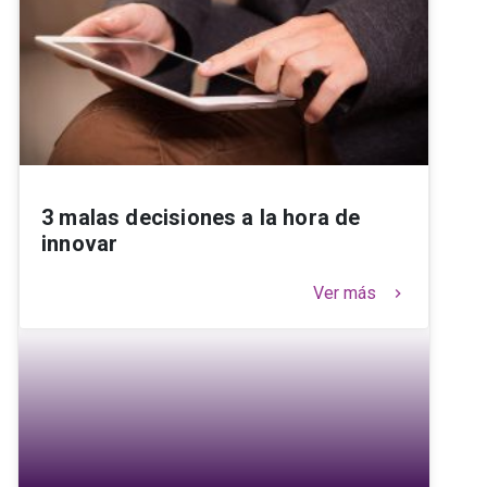
3 malas decisiones a la hora de
innovar
Ver más
keyboard_arrow_right