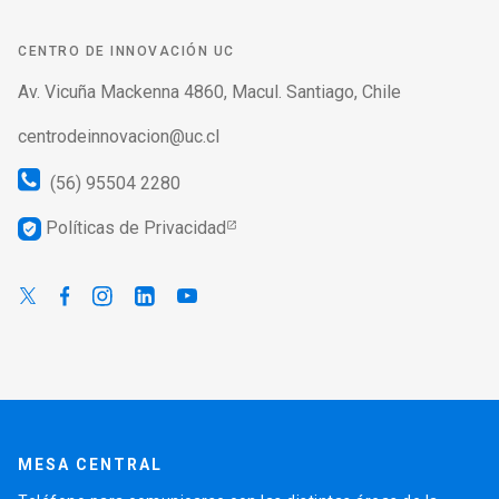
CENTRO DE INNOVACIÓN UC
Av. Vicuña Mackenna 4860, Macul. Santiago, Chile
centrodeinnovacion@uc.cl
(56) 95504 2280
Políticas de Privacidad
verified_user
MESA CENTRAL