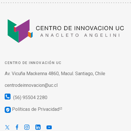
CENTRO DE INNOVACIÓN UC
Av. Vicuña Mackenna 4860, Macul. Santiago, Chile
centrodeinnovacion@uc.cl
(56) 95504 2280
Políticas de Privacidad
verified_user