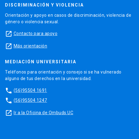
DISCRIMINACIÓN Y VIOLENCIA
Orientación y apoyo en casos de discriminación, violencia de
género o violencia sexual.
launch
Contacto para apoyo
launch
Más orientación
MEDIACIÓN UNIVERSITARIA
Teléfonos para orientación y consejo si se ha vulnerado
alguno de tus derechos en la universidad.
phone
(56)95504 1691
phone
(56)95504 1247
launch
Ir a la Oficina de Ombuds UC