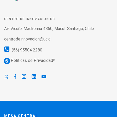
CENTRO DE INNOVACIÓN UC
Av. Vicuña Mackenna 4860, Macul. Santiago, Chile
centrodeinnovacion@uc.cl
(56) 95504 2280
Políticas de Privacidad
verified_user
MESA CENTRAL