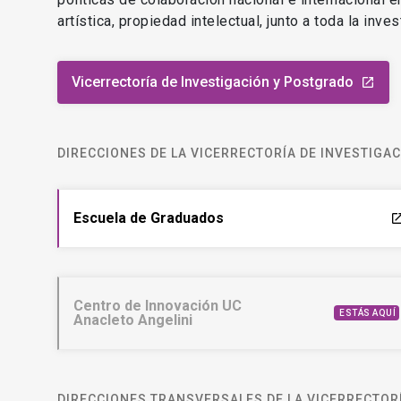
artística, propiedad intelectual, junto a toda la inv
Vicerrectoría de Investigación y Postgrado
launch
DIRECCIONES DE LA VICERRECTORÍA DE INVESTIGA
Escuela de Graduados
laun
Centro de Innovación UC
ESTÁS AQUÍ
Anacleto Angelini
DIRECCIONES TRANSVERSALES DE LA VICERRECTORÍ