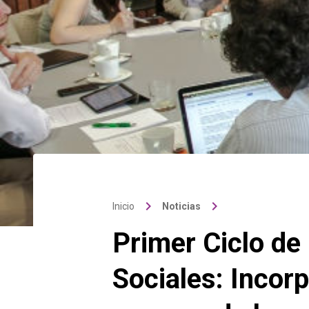
keyboard_arrow_right
keyboard_arrow_right
Inicio
Noticias
Primer Ciclo de
Sociales: Incor