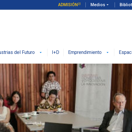
ADMISIÓN
Medios
arrow_drop_down
Biblio
ustrias del Futuro
I+D
Emprendimiento
Espac