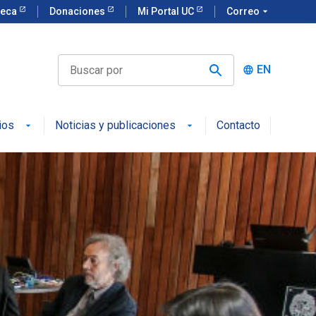
teca
Donaciones
Mi Portal UC
Correo
arrow_drop_down
EN
language
ios
Noticias y publicaciones
Contacto