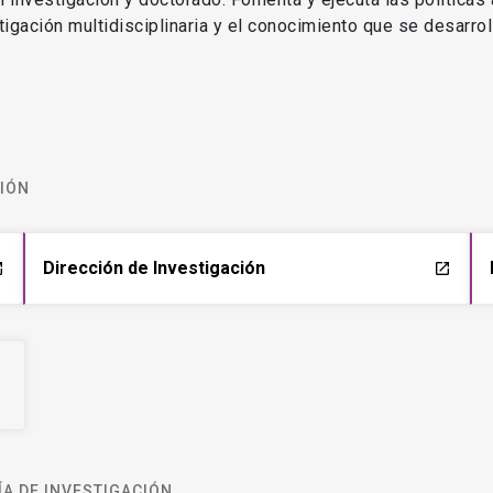
estigación multidisciplinaria y el conocimiento que se desarro
CIÓN
Dirección de Investigación
ch
launch
A DE INVESTIGACIÓN