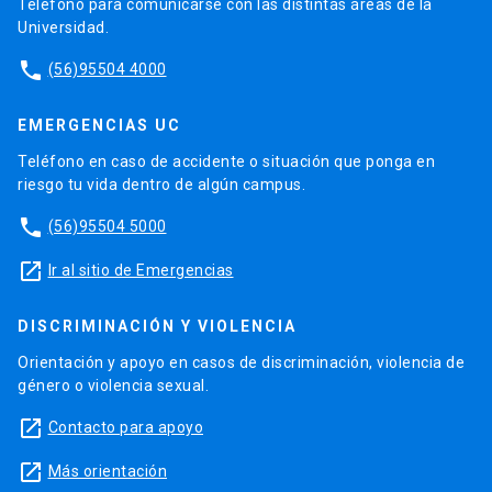
Teléfono para comunicarse con las distintas áreas de la
Universidad.
phone
(56)95504 4000
EMERGENCIAS UC
Teléfono en caso de accidente o situación que ponga en
riesgo tu vida dentro de algún campus.
phone
(56)95504 5000
launch
Ir al sitio de Emergencias
DISCRIMINACIÓN Y VIOLENCIA
Orientación y apoyo en casos de discriminación, violencia de
género o violencia sexual.
launch
Contacto para apoyo
launch
Más orientación