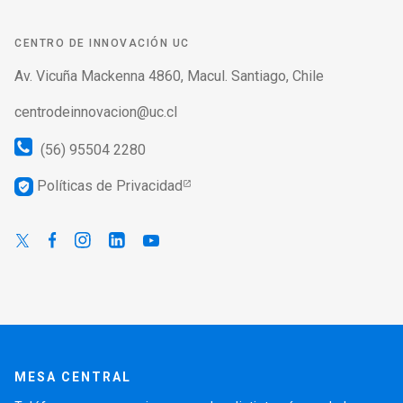
CENTRO DE INNOVACIÓN UC
Av. Vicuña Mackenna 4860, Macul. Santiago, Chile
centrodeinnovacion@uc.cl
(56) 95504 2280
Políticas de Privacidad
verified_user
MESA CENTRAL