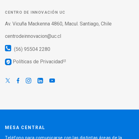
CENTRO DE INNOVACIÓN UC
Av. Vicuña Mackenna 4860, Macul. Santiago, Chile
centrodeinnovacion@uc.cl
(56) 95504 2280
Políticas de Privacidad
verified_user
MESA CENTRAL
Teléfono para comunicarse con las distintas áreas de la