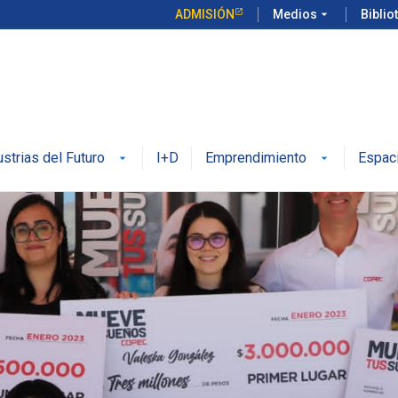
ADMISIÓN
Medios
arrow_drop_down
Biblio
ustrias del Futuro
I+D
Emprendimiento
Espac