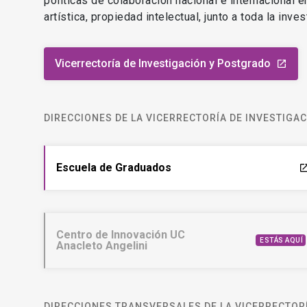
políticas de colaboración nacional e internacional 
artística, propiedad intelectual, junto a toda la inv
Vicerrectoría de Investigación y Postgrado
launch
DIRECCIONES DE LA VICERRECTORÍA DE INVESTIGA
Escuela de Graduados
laun
Centro de Innovación UC
ESTÁS AQUÍ
Anacleto Angelini
DIRECCIONES TRANSVERSALES DE LA VICERRECTORÍ