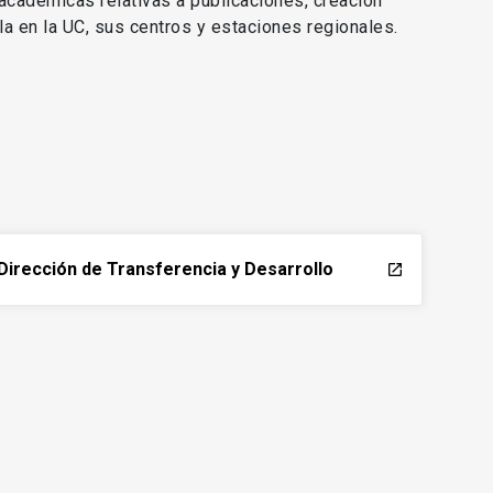
 académicas relativas a publicaciones, creación
lla en la UC, sus centros y estaciones regionales.
Dirección de Transferencia y Desarrollo
launch