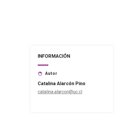
INFORMACIÓN
Autor
face
Catalina Alarcón Pino
catalina.alarcon@uc.cl