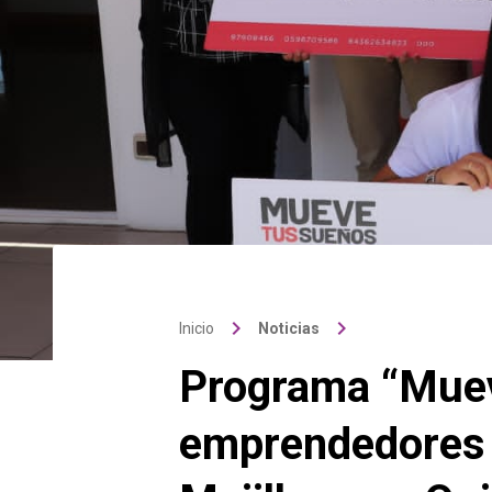
keyboard_arrow_right
keyboard_arrow_right
Inicio
Noticias
Programa “Muev
emprendedores 