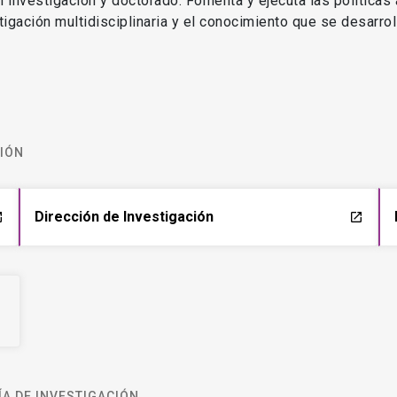
en investigación y doctorado. Fomenta y ejecuta las políticas
estigación multidisciplinaria y el conocimiento que se desarro
CIÓN
Dirección de Investigación
ch
launch
A DE INVESTIGACIÓN