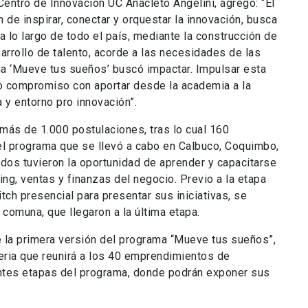
Centro de Innovación UC Anacleto Angelini, agregó: “El
 de inspirar, conectar y orquestar la innovación, busca
a lo largo de todo el país, mediante la construcción de
sarrollo de talento, acorde a las necesidades de las
a ‘Mueve tus sueños’ buscó impactar. Impulsar esta
tro compromiso con aportar desde la academia a la
a y entorno pro innovación”.
 más de 1.000 postulaciones, tras lo cual 160
l programa que se llevó a cabo en Calbuco, Coquimbo,
ados tuvieron la oportunidad de aprender y capacitarse
ng, ventas y finanzas del negocio. Previo a la etapa
itch presencial para presentar sus iniciativas, se
a comuna, que llegaron a la última etapa.
 la primera versión del programa “Mueve tus sueños”,
eria que reunirá a los 40 emprendimientos de
entes etapas del programa, donde podrán exponer sus