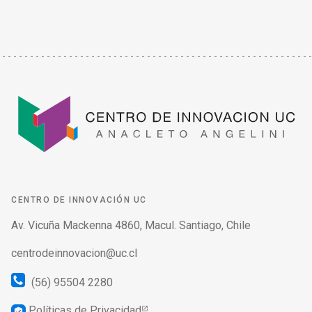
CENTRO DE INNOVACIÓN UC
Av. Vicuña Mackenna 4860, Macul. Santiago, Chile
centrodeinnovacion@uc.cl
(56) 95504 2280
Políticas de Privacidad
verified_user