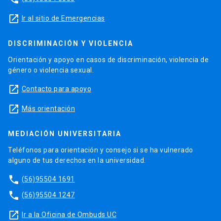
launch
Ir al sitio de Emergencias
DISCRIMINACIÓN Y VIOLENCIA
Orientación y apoyo en casos de discriminación, violencia de
género o violencia sexual.
launch
Contacto para apoyo
launch
Más orientación
MEDIACIÓN UNIVERSITARIA
Teléfonos para orientación y consejo si se ha vulnerado
alguno de tus derechos en la universidad.
phone
(56)95504 1691
phone
(56)95504 1247
launch
Ir a la Oficina de Ombuds UC