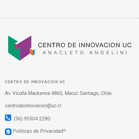
CENTRO DE INNOVACIÓN UC
Av. Vicuña Mackenna 4860, Macul. Santiago, Chile
centrodeinnovacion@uc.cl
(56) 95504 2280
Políticas de Privacidad
verified_user