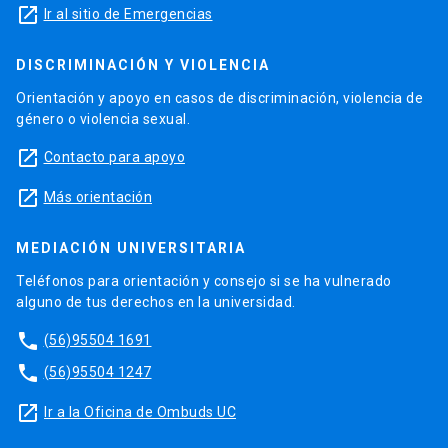
launch
Ir al sitio de Emergencias
DISCRIMINACIÓN Y VIOLENCIA
Orientación y apoyo en casos de discriminación, violencia de
género o violencia sexual.
launch
Contacto para apoyo
launch
Más orientación
MEDIACIÓN UNIVERSITARIA
Teléfonos para orientación y consejo si se ha vulnerado
alguno de tus derechos en la universidad.
phone
(56)95504 1691
phone
(56)95504 1247
launch
Ir a la Oficina de Ombuds UC