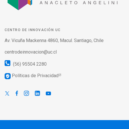
CENTRO DE INNOVACIÓN UC
Av. Vicuña Mackenna 4860, Macul. Santiago, Chile
centrodeinnovacion@uc.cl
(56) 95504 2280
Políticas de Privacidad
verified_user