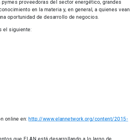
 a pymes proveedoras del sector energético, grandes
nocimiento en la materia y, en general, a quienes vean
una oportunidad de desarrollo de negocios.
 el siguiente:
ón online en:
http://www.elannetwork.org/content/2015-
ventos que ELAN está desarrollando a lo largo de
ponible en
www.elannetwork.org
.