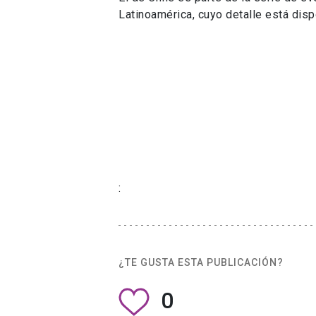
:
¿TE GUSTA ESTA PUBLICACIÓN?
0
Centro de Innovación UC Anacleto Angelini
pert
Vicerrectoría de Investi