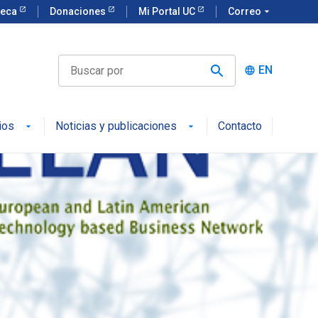
teca
Donaciones
Mi Portal UC
Correo
arrow_drop_down
EN
language
ios
Noticias y publicaciones
Contacto