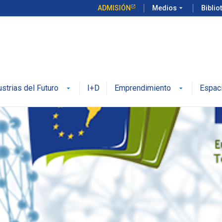
ADMISIÓN
Medios
arrow_drop_down
Biblio
ustrias del Futuro
I+D
Emprendimiento
Espac