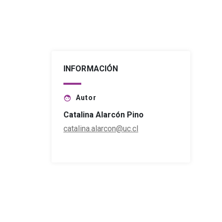
INFORMACIÓN
Autor
face
Catalina Alarcón Pino
catalina.alarcon@uc.cl