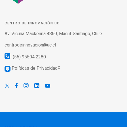
CENTRO DE INNOVACIÓN UC
Av. Vicuña Mackenna 4860, Macul. Santiago, Chile
centrodeinnovacion@uc.cl
(56) 95504 2280
Políticas de Privacidad
verified_user