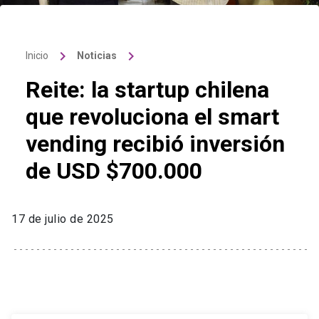
keyboard_arrow_right
keyboard_arrow_right
Inicio
Noticias
Reite: la startup chilena
que revoluciona el smart
vending recibió inversión
de USD $700.000
17 de julio de 2025