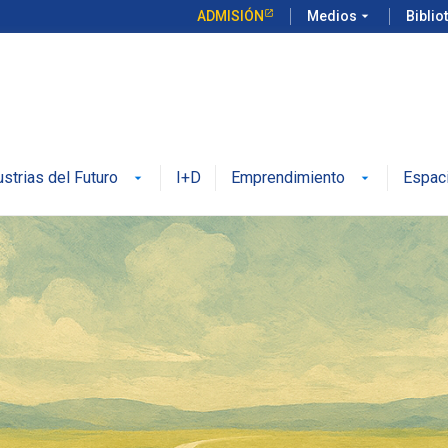
ADMISIÓN
Medios
arrow_drop_down
Biblio
ustrias del Futuro
I+D
Emprendimiento
Espac