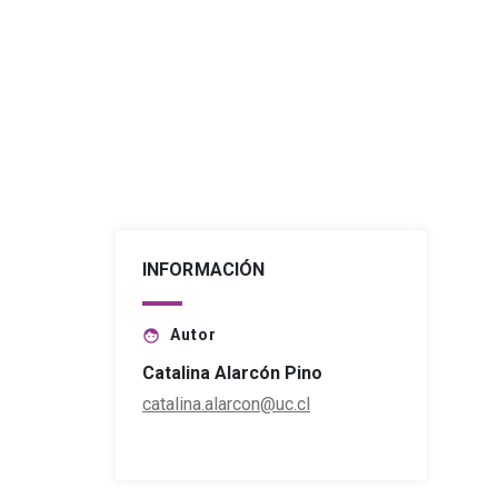
INFORMACIÓN
Autor
face
Catalina Alarcón Pino
catalina.alarcon@uc.cl