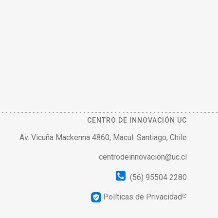
CENTRO DE INNOVACIÓN UC
Av. Vicuña Mackenna 4860, Macul. Santiago, Chile
centrodeinnovacion@uc.cl
(56) 95504 2280
Políticas de Privacidad
verified_user