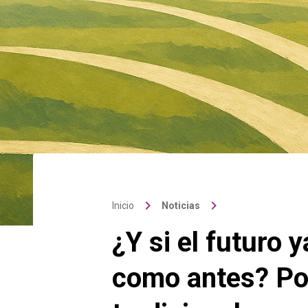
keyboard_arrow_right
keyboard_arrow_right
Inicio
Noticias
¿Y si el futuro 
como antes? Por