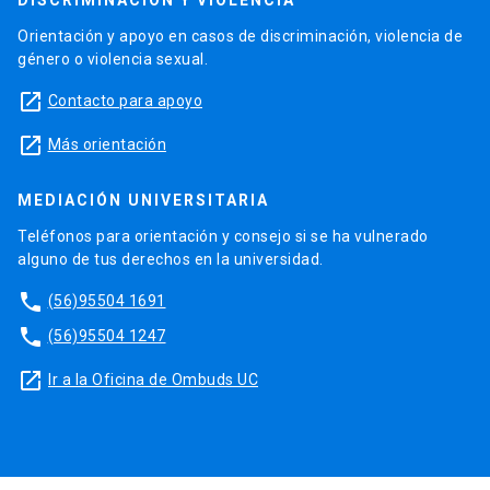
DISCRIMINACIÓN Y VIOLENCIA
Orientación y apoyo en casos de discriminación, violencia de
género o violencia sexual.
launch
Contacto para apoyo
launch
Más orientación
MEDIACIÓN UNIVERSITARIA
Teléfonos para orientación y consejo si se ha vulnerado
alguno de tus derechos en la universidad.
phone
(56)95504 1691
phone
(56)95504 1247
launch
Ir a la Oficina de Ombuds UC