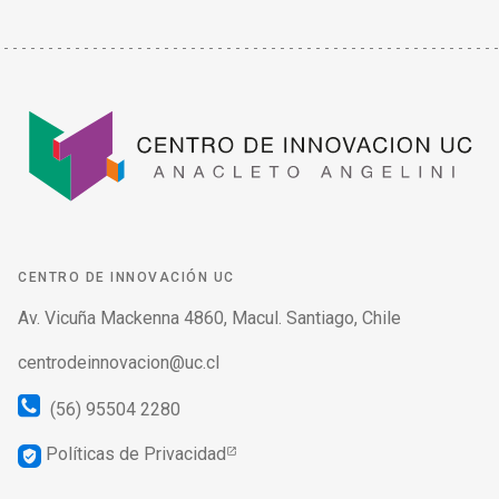
CENTRO DE INNOVACIÓN UC
Av. Vicuña Mackenna 4860, Macul. Santiago, Chile
centrodeinnovacion@uc.cl
(56) 95504 2280
Políticas de Privacidad
verified_user