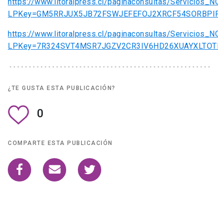
https://www.litoralpress.cl/paginaconsultas/Servicios_
LPKey=GM5RRJUX5JB72FSWJEFEFOJ2XRCF54SORBP
https://www.litoralpress.cl/paginaconsultas/Servicios_
LPKey=7R324SVT4MSR7JGZV2CR3IV6HD26XUAYXLTO
¿TE GUSTA ESTA PUBLICACIÓN?
0
COMPARTE ESTA PUBLICACIÓN