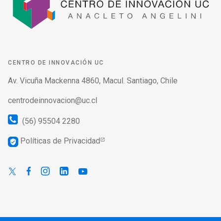
CENTRO DE INNOVACIÓN UC
Av. Vicuña Mackenna 4860, Macul. Santiago, Chile
centrodeinnovacion@uc.cl
(56) 95504 2280
Políticas de Privacidad
verified_user