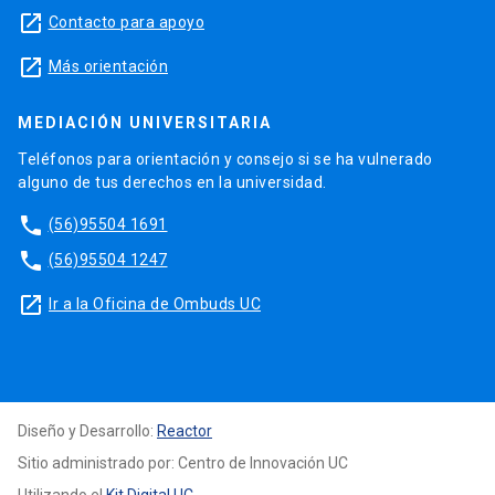
launch
Contacto para apoyo
launch
Más orientación
MEDIACIÓN UNIVERSITARIA
Teléfonos para orientación y consejo si se ha vulnerado
alguno de tus derechos en la universidad.
phone
(56)95504 1691
phone
(56)95504 1247
launch
Ir a la Oficina de Ombuds UC
Diseño y Desarrollo:
Reactor
Sitio administrado por: Centro de Innovación UC