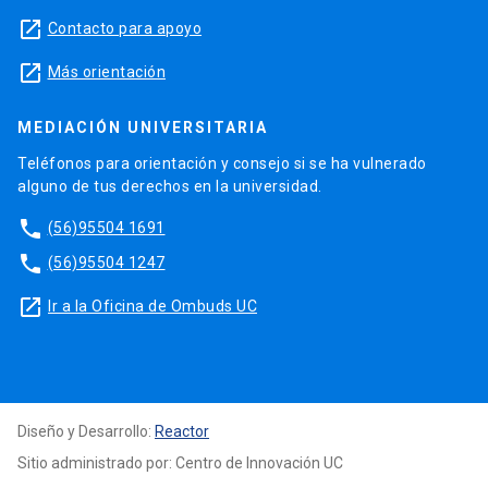
launch
Contacto para apoyo
launch
Más orientación
MEDIACIÓN UNIVERSITARIA
Teléfonos para orientación y consejo si se ha vulnerado
alguno de tus derechos en la universidad.
phone
(56)95504 1691
phone
(56)95504 1247
launch
Ir a la Oficina de Ombuds UC
Diseño y Desarrollo:
Reactor
Sitio administrado por: Centro de Innovación UC