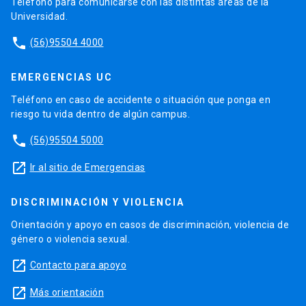
Teléfono para comunicarse con las distintas áreas de la
Universidad.
phone
(56)95504 4000
EMERGENCIAS UC
Teléfono en caso de accidente o situación que ponga en
riesgo tu vida dentro de algún campus.
phone
(56)95504 5000
launch
Ir al sitio de Emergencias
DISCRIMINACIÓN Y VIOLENCIA
Orientación y apoyo en casos de discriminación, violencia de
género o violencia sexual.
launch
Contacto para apoyo
launch
Más orientación