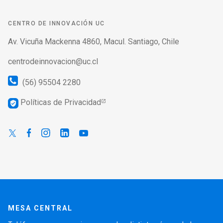
CENTRO DE INNOVACIÓN UC
Av. Vicuña Mackenna 4860, Macul. Santiago, Chile
centrodeinnovacion@uc.cl
(56) 95504 2280
Políticas de Privacidad
verified_user
MESA CENTRAL