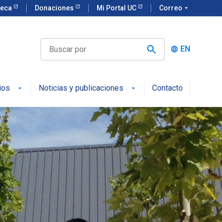
teca
Donaciones
Mi Portal UC
Correo
arrow_drop_down
EN
language
ios
Noticias y publicaciones
Contacto