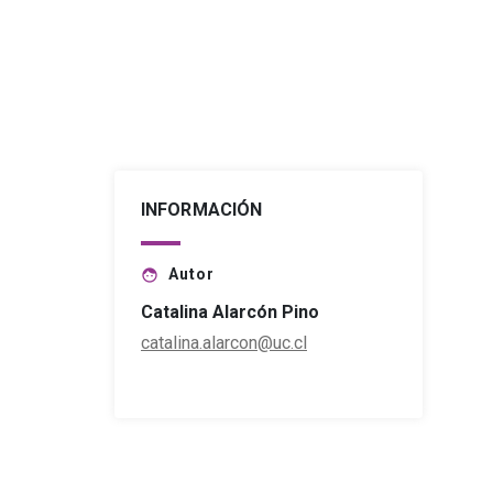
INFORMACIÓN
Autor
face
Catalina Alarcón Pino
catalina.alarcon@uc.cl