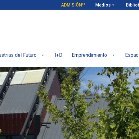
ADMISIÓN
Medios
arrow_drop_down
Biblio
ustrias del Futuro
I+D
Emprendimiento
Espac