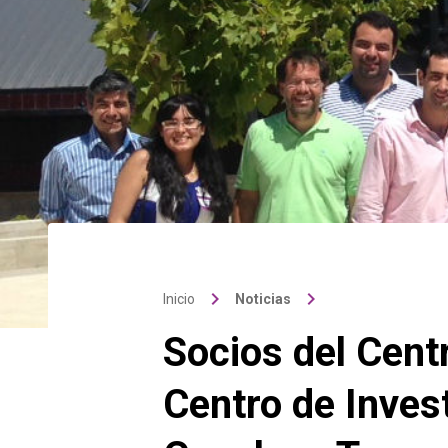
keyboard_arrow_right
keyboard_arrow_right
Inicio
Noticias
Socios del Cent
Centro de Inves