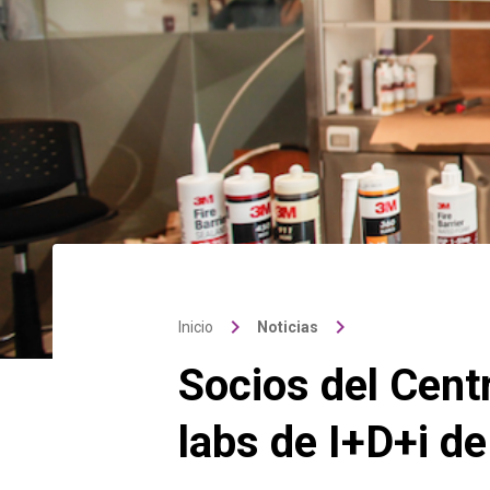
keyboard_arrow_right
keyboard_arrow_right
Inicio
Noticias
Socios del Cent
labs de I+D+i d