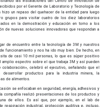
visitando las instalaciones del Centro de Innovación de
ecibidos por el Gerente de Laboratorio y Tecnología de
n hizo un repaso del quehacer de la entidad para luego
o grupos para visitar cuatro de los diez laboratorios
cados en la demostración y educación en torno a los
ión de nuevas soluciones innovadoras que respondan a
gar de encuentro entre la tecnología de 3M y nuestros
 de funcionamiento y nos ha ido muy bien. De hecho, en
sita de casi 10 mil personas, lo que es súper positivo
l amplio espectro sobre el que trabaja 3M y así pueden
 colaboración», celebró el ejecutivo, señalando que el
desarrollar productos para la industria minera, la
sas de alimentos.
casión se enfocaban en seguridad, energía, adhesivos y
 la compañía realizó presentaciones de los productos y
una de ellos. Es así que, por ejemplo, en el lab de
respiración industrial, protección auditiva e, incluso,