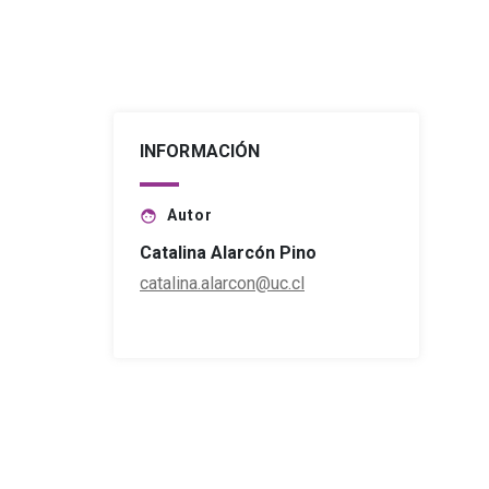
INFORMACIÓN
Autor
face
Catalina Alarcón Pino
catalina.alarcon@uc.cl