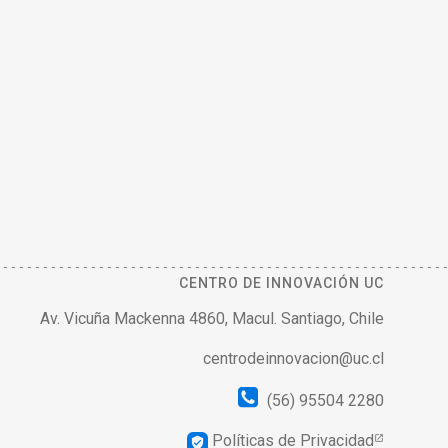
CENTRO DE INNOVACIÓN UC
Av. Vicuña Mackenna 4860, Macul. Santiago, Chile
centrodeinnovacion@uc.cl
(56) 95504 2280
Políticas de Privacidad
verified_user