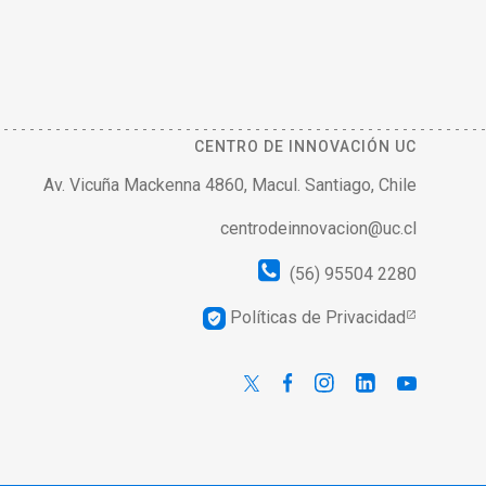
CENTRO DE INNOVACIÓN UC
Av. Vicuña Mackenna 4860, Macul. Santiago, Chile
centrodeinnovacion@uc.cl
(56) 95504 2280
Políticas de Privacidad
verified_user