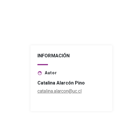
INFORMACIÓN
Autor
face
Catalina Alarcón Pino
catalina.alarcon@uc.cl