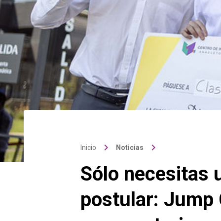
keyboard_arrow_right
keyboard_arrow_right
Inicio
Noticias
Sólo necesitas 
postular: Jump 