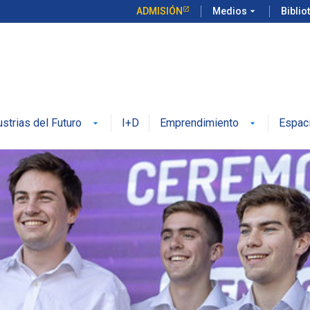
ADMISIÓN
Medios
arrow_drop_down
Biblio
ustrias del Futuro
I+D
Emprendimiento
Espac