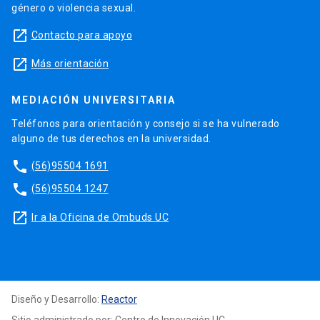
género o violencia sexual.
launch
Contacto para apoyo
launch
Más orientación
MEDIACIÓN UNIVERSITARIA
Teléfonos para orientación y consejo si se ha vulnerado
alguno de tus derechos en la universidad.
phone
(56)95504 1691
phone
(56)95504 1247
launch
Ir a la Oficina de Ombuds UC
Diseño y Desarrollo:
Reactor