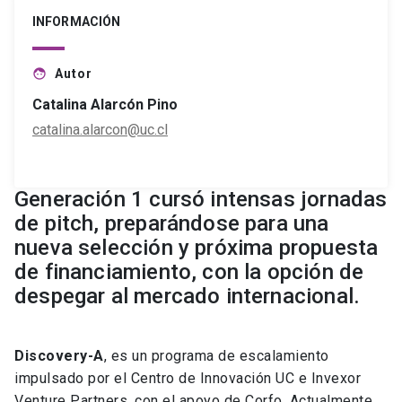
INFORMACIÓN
Autor
face
Catalina Alarcón Pino
catalina.alarcon@uc.cl
Generación 1 cursó intensas jornadas
de pitch, preparándose para una
nueva selección y próxima propuesta
de financiamiento, con la opción de
despegar al mercado internacional.
Discovery-A
, es un programa de escalamiento
impulsado por el Centro de Innovación UC e Invexor
Venture Partners, con el apoyo de Corfo. Actualmente,