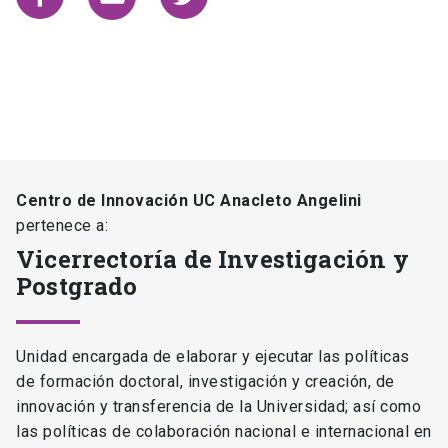
Unidad encargada de elaborar y ejecutar las políticas
de formación doctoral, investigación y creación, de
innovación y transferencia de la Universidad; así como
las políticas de colaboración nacional e internacional en
investigación y doctorado. Fomenta y ejecuta las
políticas académicas relativas a publicaciones,
creación artística, propiedad intelectual, junto a toda la
investigación multidisciplinaria y el conocimiento que
se desarrolla en la UC, sus centros y estaciones
regionales.
Vicerrectoría de Investigación y Postgrado
launch
DIRECCIONES DE LA VICERRECTORÍA DE INVESTIGACIÓN
Escuela de Graduados
launch