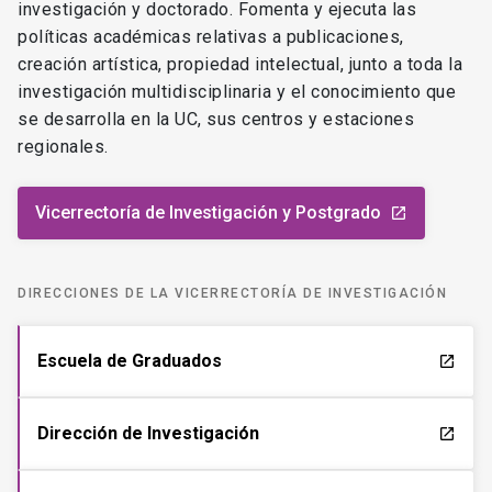
Dirección de Investigación
launch
Dirección de Transferencia y Desarrollo
launch
Centro de Innovación UC
ESTÁS AQUÍ
Anacleto Angelini
DIRECCIONES TRANSVERSALES DE LA VICERRECTORÍA DE
INVESTIGACIÓN
VRIP Informa, de la Dirección Ejecutiva
launch
Unidad de Ética y Seguridad
launch