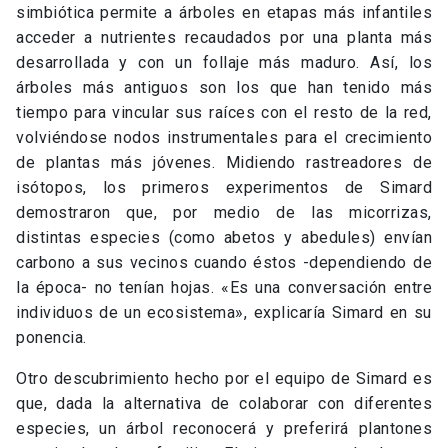
Otro descubrimiento hecho por el equipo de Simard es
que, dada la alternativa de colaborar con diferentes
especies, un árbol reconocerá y preferirá plantones
germinados de su familia. «El sistema es redundante y,
de esta forma, si se cortan algunas conexiones, la red
continúa. Pero existen puntos fundamentales que
implican un colapso mayor si son intervenidas»,
explicó. Además de distribuir el carbono excedente
entre los plantones más jóvenes, los denominados
«árboles madre» -los más viejos e interconectados de
la red- incluso reducen el espacio acaparado por sus
raíces, permitiendo que los más jóvenes también
puedan desarrollarse bajo la tierra.
Una red de árboles en un bosque de abetos de Canadá. Lo
nodos con más conexiones, graficados como círculos
oscuros, son los árboles madre.