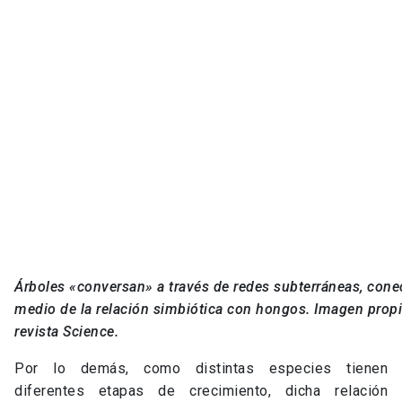
revista Science.
Por lo demás, como distintas especies tienen
diferentes etapas de crecimiento, dicha relación
simbiótica permite a árboles en etapas más infantiles
acceder a nutrientes recaudados por una planta más
desarrollada y con un follaje más maduro. Así, los
árboles más antiguos son los que han tenido más
tiempo para vincular sus raíces con el resto de la red,
volviéndose nodos instrumentales para el crecimiento
de plantas más jóvenes. Midiendo rastreadores de
isótopos, los primeros experimentos de Simard
demostraron que, por medio de las micorrizas,
distintas especies (como abetos y abedules) envían
carbono a sus vecinos cuando éstos -dependiendo de
la época- no tenían hojas. «Es una conversación entre
individuos de un ecosistema», explicaría Simard en su
ponencia.