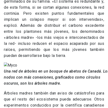
Árboles madres también dan aviso de catástrofes para
que el resto del ecosistema pueda adecuarse. Otros
experimentos conducidos por la científica canadiense
pusieron árboles bajo estrés cortando ramas e hiriendo
sus raíces. El resultado, según Simard, es claro: Cuando
un árbol madre está en peligro o muere, no sólo envía
carbono a otros miembros de la red, sino que también
señales químicas que informan sobre peligros
externos. Similarmente, plantar árboles de manera
masiva no garantiza la subsistencia del bosque, ya que
individualmente -y sin tiempo para cultivar una red-
están indefensos ante enfermedades o desastres
naturales.
De acuerdo a los experimentos de Simard, la
probabilidad de supervivencia de plantones vinculados
a una red es hasta cuatro veces mayor a la de un árbol