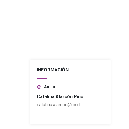
INFORMACIÓN
Autor
face
Catalina Alarcón Pino
catalina.alarcon@uc.cl