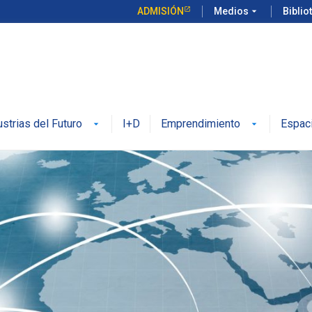
ADMISIÓN
Medios
arrow_drop_down
Biblio
ustrias del Futuro
I+D
Emprendimiento
Espac