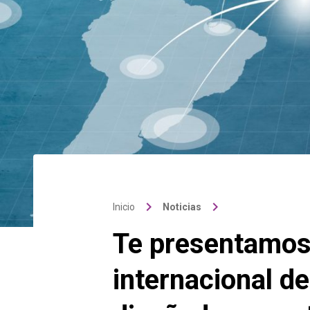
keyboard_arrow_right
keyboard_arrow_right
Inicio
Noticias
Te presentamos 
internacional d