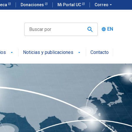
teca
Donaciones
Mi Portal UC
Correo
arrow_drop_down
EN
language
ios
Noticias y publicaciones
Contacto