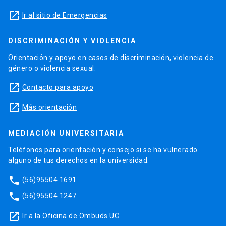
launch
Ir al sitio de Emergencias
DISCRIMINACIÓN Y VIOLENCIA
Orientación y apoyo en casos de discriminación, violencia de
género o violencia sexual.
launch
Contacto para apoyo
launch
Más orientación
MEDIACIÓN UNIVERSITARIA
Teléfonos para orientación y consejo si se ha vulnerado
alguno de tus derechos en la universidad.
phone
(56)95504 1691
phone
(56)95504 1247
launch
Ir a la Oficina de Ombuds UC