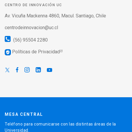
CENTRO DE INNOVACIÓN UC
Av. Vicuña Mackenna 4860, Macul. Santiago, Chile
centrodeinnovacion@uc.cl
(56) 95504 2280
Políticas de Privacidad
verified_user
MESA CENTRAL
Teléfono para comunicarse con las distintas áreas de la
Universidad.