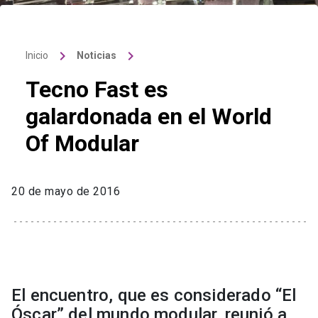
keyboard_arrow_right
keyboard_arrow_right
Inicio
Noticias
Tecno Fast es
galardonada en el World
Of Modular
20 de mayo de 2016
El encuentro, que es considerado “El
Óscar” del mundo modular, reunió a