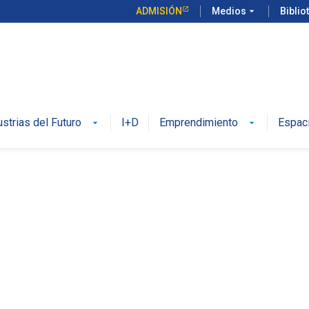
ADMISIÓN
Medios
arrow_drop_down
Biblio
ustrias del Futuro
I+D
Emprendimiento
Espac