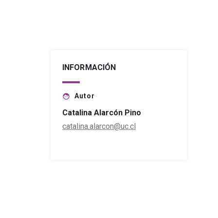
INFORMACIÓN
Autor
face
Catalina Alarcón Pino
catalina.alarcon@uc.cl