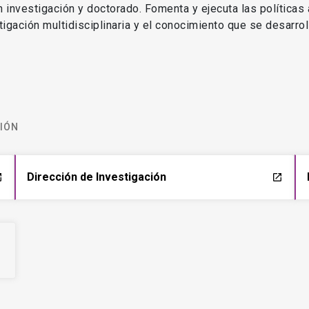
en investigación y doctorado. Fomenta y ejecuta las políticas
estigación multidisciplinaria y el conocimiento que se desarro
CIÓN
Dirección de Investigación
ch
launch