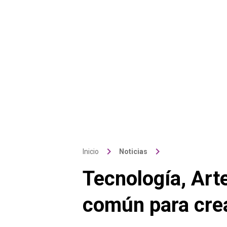
keyboard_arrow_right
keyboard_arrow_right
Inicio
Noticias
Tecnología, Art
común para crea