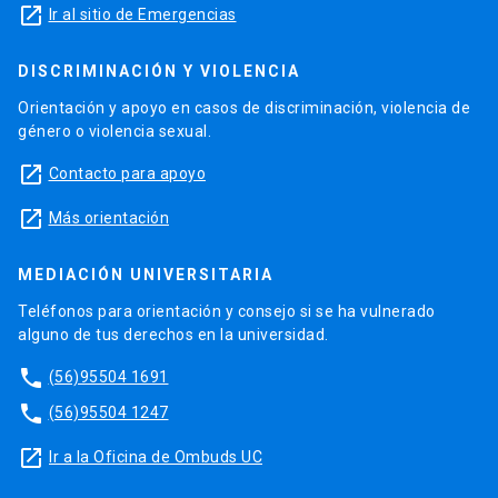
launch
Ir al sitio de Emergencias
DISCRIMINACIÓN Y VIOLENCIA
Orientación y apoyo en casos de discriminación, violencia de
género o violencia sexual.
launch
Contacto para apoyo
launch
Más orientación
MEDIACIÓN UNIVERSITARIA
Teléfonos para orientación y consejo si se ha vulnerado
alguno de tus derechos en la universidad.
phone
(56)95504 1691
phone
(56)95504 1247
launch
Ir a la Oficina de Ombuds UC