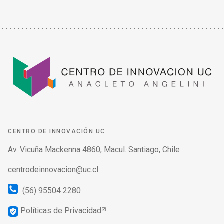
CENTRO DE INNOVACIÓN UC
Av. Vicuña Mackenna 4860, Macul. Santiago, Chile
centrodeinnovacion@uc.cl
(56) 95504 2280
Políticas de Privacidad
verified_user