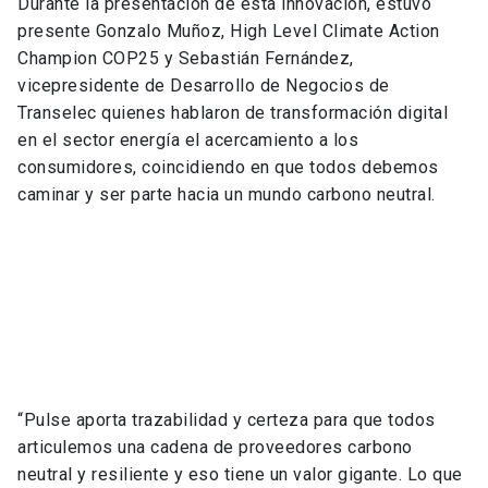
Durante la presentación de esta innovación, estuvo
presente Gonzalo Muñoz, High Level Climate Action
Champion COP25 y Sebastián Fernández,
vicepresidente de Desarrollo de Negocios de
Transelec quienes hablaron de transformación digital
en el sector energía el acercamiento a los
consumidores, coincidiendo en que todos debemos
caminar y ser parte hacia un mundo carbono neutral.
“Pulse aporta trazabilidad y certeza para que todos
articulemos una cadena de proveedores carbono
neutral y resiliente y eso tiene un valor gigante. Lo que
tenemos que lograr es que esa demanda de la
ciudadanía y la demanda del mundo de construir
carbono neutralidad se haga a través de la cadena de
valor donde cada uno de los proveedores y todos los
actores debieran llegar a ser carbono neutral y así