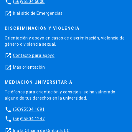
Orientación y apoyo en casos de discriminación, violencia de
género o violencia sexual.
launch
Contacto para apoyo
launch
Más orientación
MEDIACIÓN UNIVERSITARIA
Teléfonos para orientación y consejo si se ha vulnerado
alguno de tus derechos en la universidad.
phone
(56)95504 1691
phone
(56)95504 1247
launch
Ir a la Oficina de Ombuds UC
Diseño y Desarrollo:
Reactor