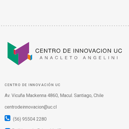
CENTRO DE INNOVACIÓN UC
Av. Vicuña Mackenna 4860, Macul. Santiago, Chile
centrodeinnovacion@uc.cl
(56) 95504 2280
Políticas de Privacidad
verified_user