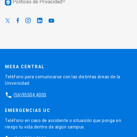
MESA CENTRAL
Teléfono para comunicarse con las distintas áreas de la
Universidad.
phone
(56)95504 4000
EMERGENCIAS UC
Teléfono en caso de accidente o situación que ponga en
riesgo tu vida dentro de algún campus.
phone
(56)95504 5000
launch
Ir al sitio de Emergencias
DISCRIMINACIÓN Y VIOLENCIA