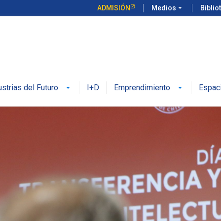
ADMISIÓN
Medios
arrow_drop_down
Biblio
ustrias del Futuro
I+D
Emprendimiento
Espac