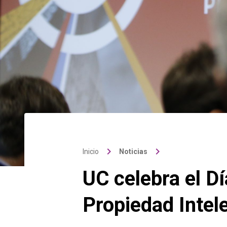
keyboard_arrow_right
keyboard_arrow_right
Inicio
Noticias
UC celebra el Dí
Propiedad Intel