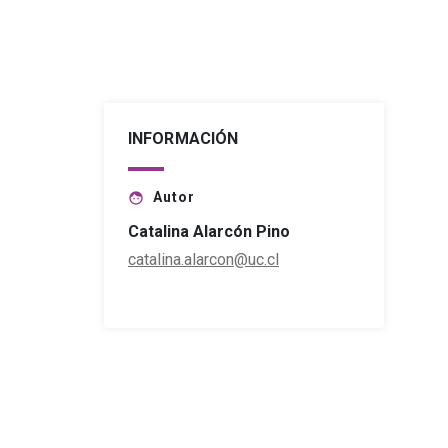
INFORMACIÓN
Autor
face
Catalina Alarcón Pino
catalina.alarcon@uc.cl