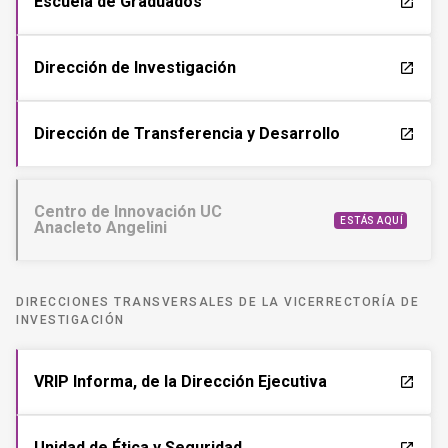
Escuela de Graduados
launch
Dirección de Investigación
launch
Dirección de Transferencia y Desarrollo
launch
Centro de Innovación UC
ESTÁS AQUÍ
Anacleto Angelini
DIRECCIONES TRANSVERSALES DE LA VICERRECTORÍA DE
INVESTIGACIÓN
VRIP Informa, de la Dirección Ejecutiva
launch
Unidad de Ética y Seguridad