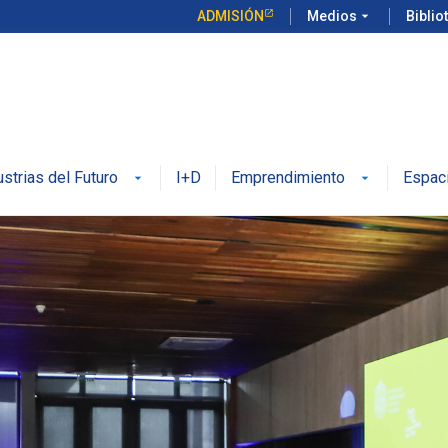
ADMISIÓN
Medios
arrow_drop_down
Biblio
ustrias del Futuro
I+D
Emprendimiento
Espac