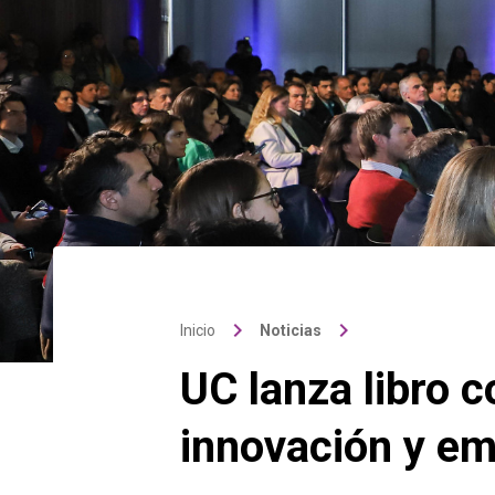
keyboard_arrow_right
keyboard_arrow_right
Inicio
Noticias
UC lanza libro 
innovación y em