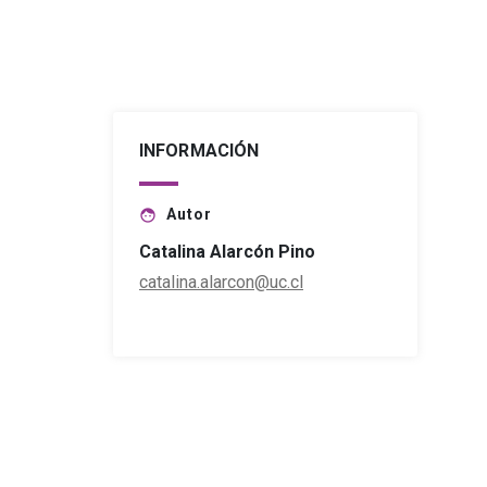
INFORMACIÓN
Autor
face
Catalina Alarcón Pino
catalina.alarcon@uc.cl