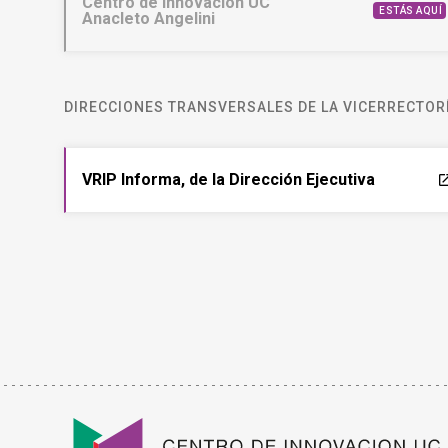
Centro de Innovación UC
ESTÁS AQUÍ
Anacleto Angelini
DIRECCIONES TRANSVERSALES DE LA VICERRECTORÍ
VRIP Informa, de la Dirección Ejecutiva
laun