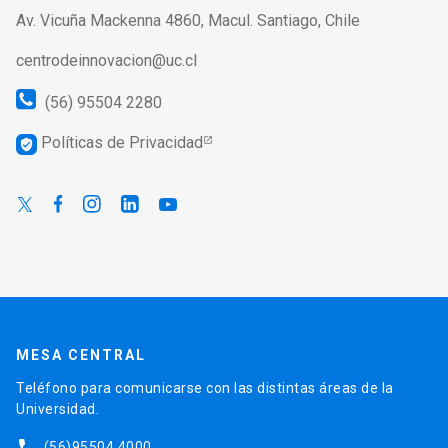
Av. Vicuña Mackenna 4860, Macul. Santiago, Chile
centrodeinnovacion@uc.cl
(56) 95504 2280
Políticas de Privacidad
verified_user
MESA CENTRAL
Teléfono para comunicarse con las distintas áreas de la
Universidad.
(56)95504 4000